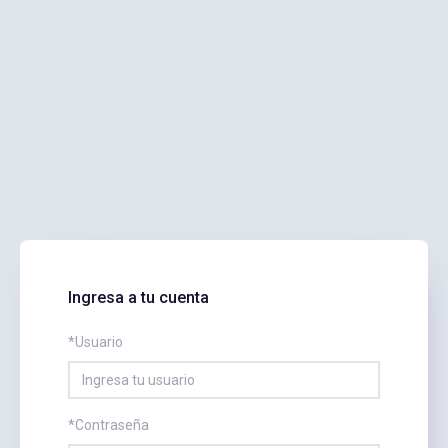
Ingresa a tu cuenta
*Usuario
*Contraseña